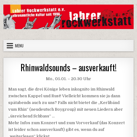
Skip
to
content
Lahrer Rockwerkstatt e.V.
Die Homepage der Lahrer Rockwerkstatt e.V.
MENU
Rhinwaldsounds – ausverkauft!
Mo., 05.01. – 20.30 Uhr
Man sagt, die drei Könige leben inkognito im Rhinwald
zwischen Kappel und Rust! Vielleicht kommen sie ja dann
spätabends auch zu uns? Falls nicht bietet die „Kerlibänd
vum Rhin“ (neudeutsch Boygroup) mit neuen Liedern aber
„üsreichend Schbass“ …
Mehr Infos zum Konzert und zum Vorverkauf (das Konzert
ist leider schon ausverkauft) gibt es, wenn du auf
„weiterlesen“ klickst …