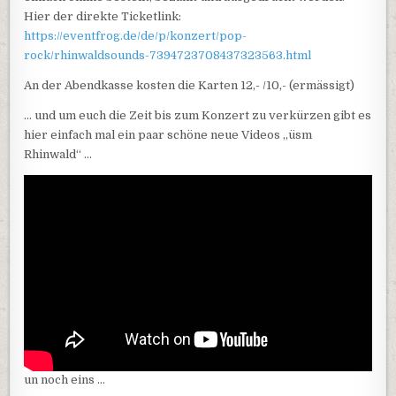
Hier der direkte Ticketlink:
https://eventfrog.de/de/p/konzert/pop-
rock/rhinwaldsounds-7394723708437323563.html
An der Abendkasse kosten die Karten 12,- /10,- (ermässigt)
… und um euch die Zeit bis zum Konzert zu verkürzen gibt es
hier einfach mal ein paar schöne neue Videos „üsm
Rhinwald“ …
un noch eins …