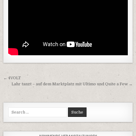
Beitragsnavigation
← 4VOLT
Lahr tanzt – auf dem Marktplatz mit Ultimo und Quite a Few →
Search
for: