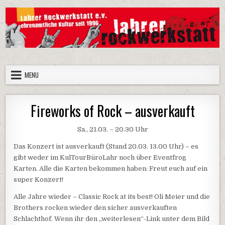
Skip
to
content
Lahrer Rockwerkstatt e.V.
Die Homepage der Lahrer Rockwerkstatt e.V.
MENU
Fireworks of Rock – ausverkauft
Sa., 21.03. – 20.30 Uhr
Das Konzert ist ausverkauft (Stand 20.03. 13.00 Uhr) – es
gibt weder im KulTourBüroLahr noch über Eventfrog
Karten. Alle die Karten bekommen haben: Freut euch auf ein
super Konzert!
Alle Jahre wieder – Classic Rock at its best! Oli Meier und die
Brothers rocken wieder den sicher ausverkauften
Schlachthof. Wenn ihr den „weiterlesen“-Link unter dem Bild